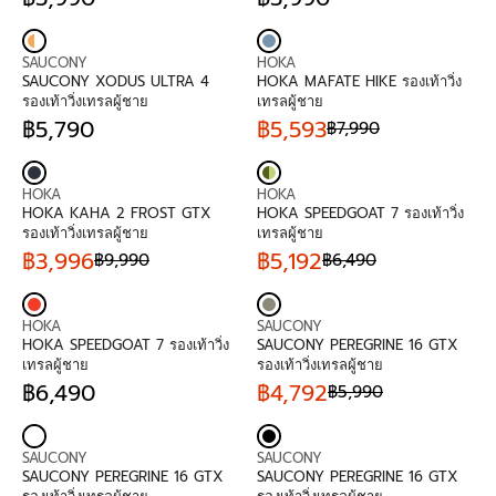
O
O
7
R
R
9
R
R
R
R
9
I
E
9
I
E
:
:
0
C
G
0
C
G
V
V
E
U
E
U
SAUCONY
HOKA
E
E
฿
L
฿
L
SAUCONY XODUS ULTRA 4
HOKA MAFATE HIKE รองเท้าวิ่ง
N
N
5
A
5
A
รองเท้าวิ่งเทรลผู้ชาย
เทรลผู้ชาย
D
D
,
R
,
R
฿5,790
฿5,593
฿7,990
O
O
7
P
R
9
P
R
R
R
9
R
E
9
R
E
:
:
0
I
G
0
I
G
V
V
C
U
C
U
HOKA
HOKA
E
E
E
L
E
L
HOKA KAHA 2 FROST GTX
HOKA SPEEDGOAT 7 รองเท้าวิ่ง
N
N
฿
A
฿
A
รองเท้าวิ่งเทรลผู้ชาย
เทรลผู้ชาย
D
D
5
R
5
R
฿3,996
฿5,192
฿9,990
฿6,490
O
O
,
P
R
,
P
R
R
R
9
R
E
9
R
E
:
:
9
I
G
9
I
G
V
V
0
C
U
0
C
U
HOKA
SAUCONY
E
E
E
L
E
L
HOKA SPEEDGOAT 7 รองเท้าวิ่ง
SAUCONY PEREGRINE 16 GTX
N
N
฿
A
฿
A
เทรลผู้ชาย
รองเท้าวิ่งเทรลผู้ชาย
D
D
5
R
7
R
฿6,490
฿4,792
฿5,990
O
O
,
P
R
,
P
R
R
R
7
R
E
9
R
E
:
:
9
I
G
9
I
G
V
V
0
C
U
0
C
U
SAUCONY
SAUCONY
E
E
E
L
,
E
L
SAUCONY PEREGRINE 16 GTX
SAUCONY PEREGRINE 16 GTX
N
N
฿
A
N
฿
A