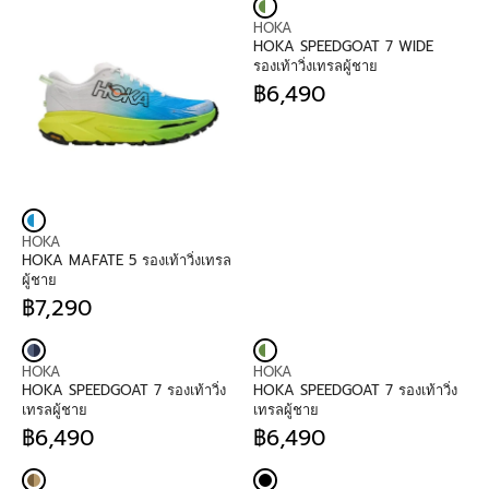
V
HOKA
E
HOKA SPEEDGOAT 7 WIDE
N
รองเท้าวิ่งเทรลผู้ชาย
D
฿6,490
O
R
R
E
:
G
U
L
A
R
P
V
HOKA
R
E
HOKA MAFATE 5 รองเท้าวิ่งเทรล
I
N
ผู้ชาย
C
D
฿7,290
E
O
R
฿
R
E
6
:
G
,
V
V
U
HOKA
HOKA
4
E
E
L
HOKA SPEEDGOAT 7 รองเท้าวิ่ง
HOKA SPEEDGOAT 7 รองเท้าวิ่ง
9
N
N
A
เทรลผู้ชาย
เทรลผู้ชาย
0
D
D
R
฿6,490
฿6,490
O
O
P
R
R
R
R
R
E
E
:
:
I
G
G