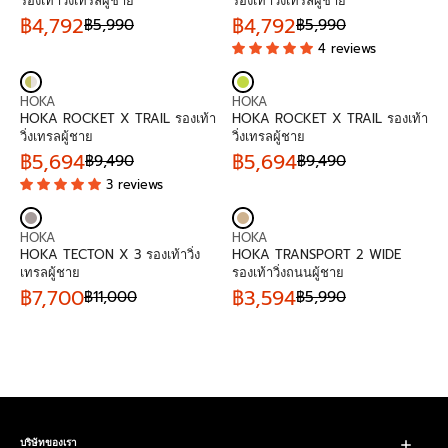
รองเท้าวิ่งเทรลผู้ชาย
รองเท้าวิ่งเทรลผู้ชาย
D
D
9
R
O
6
R
฿4,792
฿4,792
฿5,990
฿5,990
O
O
,
P
R
W
,
P
R
4 reviews
R
R
9
R
E
O
4
R
E
:
:
9
I
G
N
9
I
G
0
C
U
S
0
C
U
V
V
,
E
L
A
,
E
L
HOKA
HOKA
E
E
N
฿
A
L
N
฿
A
HOKA ROCKET X TRAIL รองเท้า
HOKA ROCKET X TRAIL รองเท้า
N
N
O
6
R
E
O
5
R
วิ่งเทรลผู้ชาย
วิ่งเทรลผู้ชาย
D
D
W
,
P
F
W
,
P
฿5,694
฿5,694
฿9,490
฿9,490
O
O
O
4
R
R
O
O
9
R
R
3 reviews
R
R
N
9
I
E
R
N
9
I
E
:
:
S
0
C
G
฿
S
0
C
G
A
E
U
5
A
,
E
U
V
V
L
฿
L
,
L
N
฿
L
HOKA
HOKA
E
E
E
5
A
5
E
O
5
A
HOKA TECTON X 3 รองเท้าวิ่ง
HOKA TRANSPORT 2 WIDE
N
N
F
,
R
9
F
W
,
R
เทรลผู้ชาย
รองเท้าวิ่งถนนผู้ชาย
D
D
O
9
P
3
O
O
9
P
฿7,700
฿3,594
฿11,000
฿5,990
O
O
R
9
R
R
R
N
9
R
R
R
R
฿
0
I
E
฿
S
0
I
E
:
:
3
,
C
G
5
A
,
C
G
,
N
E
U
,
L
N
E
U
9
O
฿
L
1
E
O
฿
L
9
W
9
A
9
F
W
9
A
6
O
,
R
2
O
O
,
R
N
4
P
R
N
4
P
S
9
R
฿
S
9
R
บริษัทของเรา